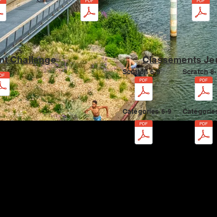
t Challenge
Classements Je
Scratch 6-9
Scratch 8
Catégories 6-9
Catégorie