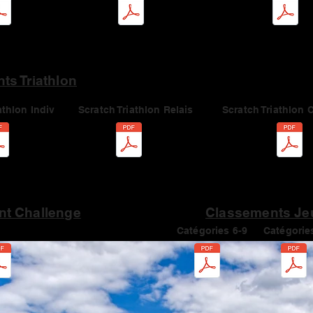
ts Triathlon
athlon Indiv
Scratch Triathlon Relais
Scratch Triathlon 
t Challenge
Classements Je
Catégories 6-9
Catégorie