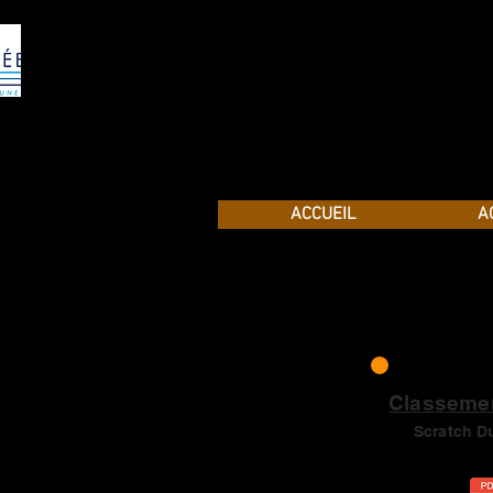
ACCUEIL
A
Classeme
Scratch D