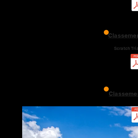
Classemen
Scratch Tri
Classemen