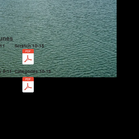
unes
-11
Scratch 10-15
s 8-11
Catégories 10-15