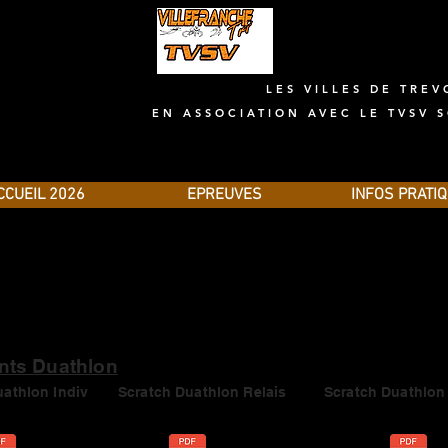
LES VILLES DE TREV
EN ASSOCIATION AVEC LE TVSV
LE TRIATHLON DU VAL DE SAONE 2026
CCUEIL 2026
EPREUVES
INFOS PRATI
Résultats 2023
nts Duathlon
uathlon Indiv
Scratch Duathlon Relais
Scratch Duathlon