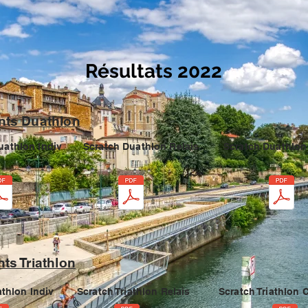
Résultats 2022
ts Duathlon
uathlon Indiv
Scratch Duathlon Relais
Scratch Duathlon
ts Triathlon
athlon Indiv
Scratch Triathlon Relais
Scratch Triathlon 