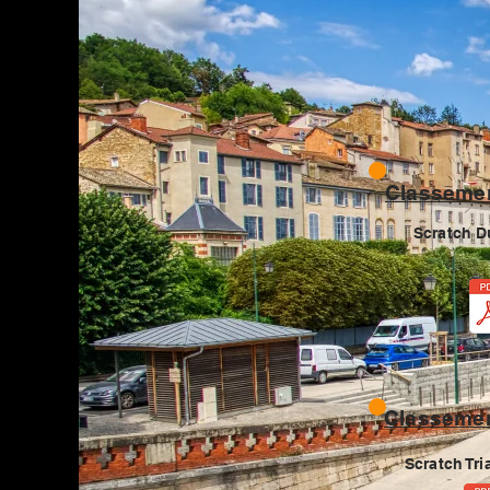
Classemen
Scratch D
Classemen
Scratch Tri